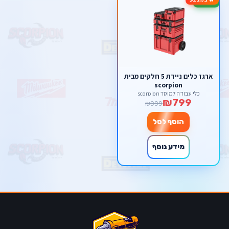
-20%
ארגז כלים ניידת 5 חלקים מבית
scorpion
כלי עבודה למוסך scorpion
₪799
₪999
הוסף לסל
מידע נוסף