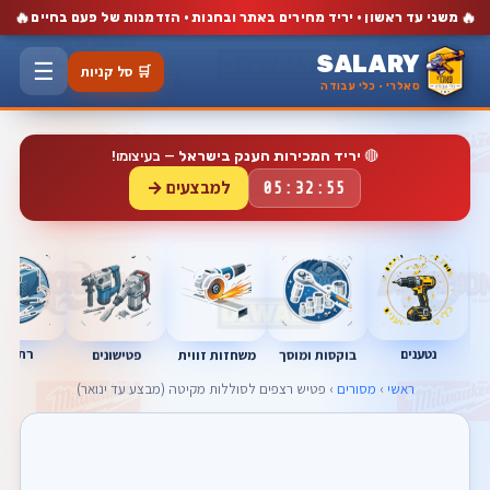
🔥
🔥
משני עד ראשון · יריד מחירים באתר ובחנות · הזדמנות של פעם בחיים
SALARY
☰
🛒 סל קניות
סאלרי · כלי עבודה
🔴
יריד המכירות הענק בישראל
— בעיצומו!
למבצעים →
05:32:54
נטענים
רתכות
בוקסות ומוסך
פטישונים
משחזות זווית
ראשי
›
מסורים
› פטיש רצפים לסוללות מקיטה (מבצע עד ינואר)