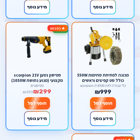
מידע נוסף
מידע נוסף
🔥 במבצע
-25%
מכונה לפתיחת סתימות 550W
פטישון נטען scorpion 21V
כולל סט קפיצים וראשים
מקצועי (מנוע נחושת 1050W)
– קידוח עד 28 מ"מ, סט
כלי עבודה לאינסטלציה scorpion
פטישונים
₪299
קומפלט במזוודה כולל 2
₪999
₪399
סוללות 3.0Ah ומטען
הוסף לסל
הוסף לסל
מידע נוסף
מידע נוסף
🔥 במבצע