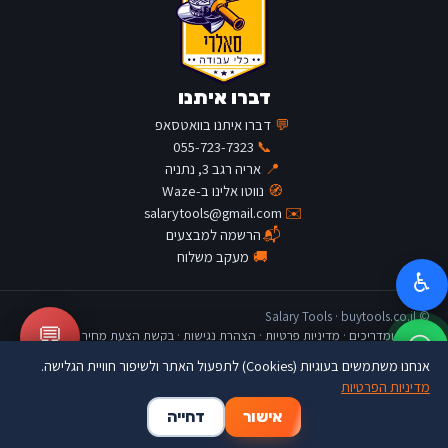
דברו איתנו
💬
דברו איתנו בוואטסאפ
055-723-7323
📞
📍
אריה רגב 3, נתניה
🧭
נווטו אלינו ב-Waze
salarytools@gmail.com
✉️
📬
הרשמה למבצעים
🚚
מעקב משלוח
♿
© Salary Tools · buytools.co.il
💬
כתבות ומדריכים
·
מדיניות פרטיות
·
הצהרת נגישות
·
בקשת הצעת מחיר
אנחנו משתמשים בעוגיות (Cookies) לתפעול האתר ולשיפור חוויית הגלישה.
מדיניות הפרטיות
🛒
👤
🏠
אישור
דחייה
דף הבית
החשבון שלי
סל קניות