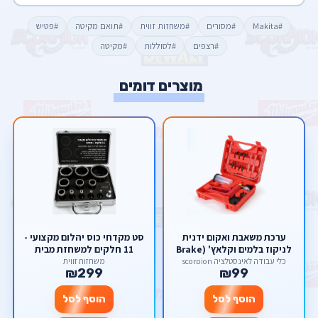
#Makita
#מסורים
#משחזות זווית
#תואם מקיטה
#פטיש
#רצפים
#לסוללות
#מקיטה
מוצרים דומים
ערכת משאבת ואקום ידנית
סט מקדחי כוס יהלום מקצועי -
לניקוז בלמים וקלאץ' (Brake
11 חלקים למשחזת מבית
Bleeder Kit) – לעבודה קלה
סקורפיון
כלי עבודה לאינסטלציה scorpion
משחזות זווית
₪299
₪99
לאדם אחד מבית סקורפיון
הוסף לסל
הוסף לסל