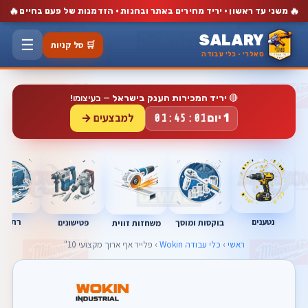
🔥
🔥
משני עד ראשון · יריד מחירים באתר ובחנות · הזדמנות של פעם בחיים
SALARY
☰
🛒 סל קניות
סאלרי · כלי עבודה
🔴
יריד המכירות הענק בישראל
— בעיצומו!
למבצעים →
1 יום
01:45:01
נטענים
רתכות
בוקסות ומוסך
פטישונים
משחזות זווית
ראשי
›
כלי עבודה Wokin
› פלייר אף ארוך מקצועי 10"