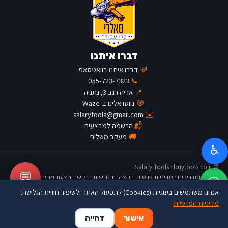
דברו איתנו
💬
דברו איתנו בוואטסאפ
055-723-7323
📞
📍
אריה רגב 3, נתניה
🧭
נווטו אלינו ב-Waze
salarytools@gmail.com
✉️
📬
הרשמה למבצעים
🚚
מעקב משלוח
♿
© Salary Tools · buytools.co.il
💬
כתבות ומדריכים
·
מדיניות פרטיות
·
הצהרת נגישות
·
בקשת הצעת מחיר
אנחנו משתמשים בעוגיות (Cookies) לתפעול האתר ולשיפור חוויית הגלישה.
מדיניות הפרטיות
🛒
👤
🏠
אישור
דחייה
דף הבית
החשבון שלי
סל קניות