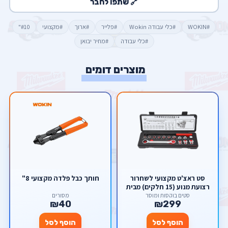
🔗 שתפו לחבר
#WOKIN
#כלי עבודה Wokin
#פלייר
#ארוך
#מקצועי
#10"
#כלי עבודה
#מחיר יבואן
מוצרים דומים
סט ראצ'ט מקצועי לשחרור
חותך כבל פלדה מקצועי 8"
רצועת מנוע (15 חלקים) מבית
Scorpion – מנגנון 72 שיניים
סטים בוקסות ומוסך
מסורים
₪40
₪299
מפלדת CR-V
הוסף לסל
הוסף לסל