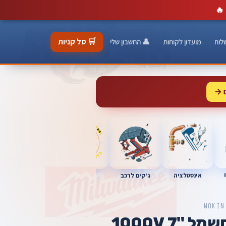
🔥
🛒 סל קניות
לוח
מועדון לקוחות
👤 החשבון שלי
 →
כלי מוסך
אינסטלציה
מברגות
ג'קים לרכב
WOKIN
"7 1000V