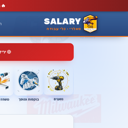
🔥
מ
SALARY
ר
סאלרי · כלי עבודה
🔴
ירי
נטענים
בוקסות ומוסך
משחזות