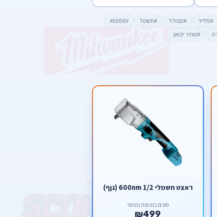
#פלייר
#מבודד
#חשמל
#1000V
דה
#מחיר יבואן
ראצט חשמלי 1/2 600nm (גןף)
סטים בוקסות ומוסך
₪499