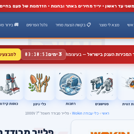
שני עד ראשון · יריד מחירים באתר ובחנות · הזדמנות של פעם בחיים
אשי
מצא לי מוצר
📋 בקשת הצעת מחיר
גלגל הפרסים
🚚 בירור מש
למבצעים
3 ימים
ד המכירות הענק בישראל
— בעיצומו!
03:10:50
רתכות
כוסות קידוח
פטישונים
 זווית
כלי גינון
ראשי
›
כלי עבודה Wokin
› פלייר מבודד חשמל "7 1000V
פלייר מבודד חשמל 