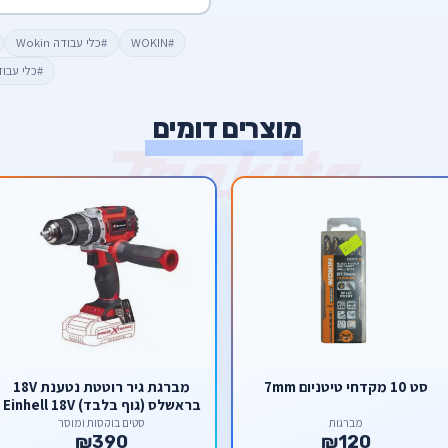
#WOKIN
#כלי עבודה Wokin
#כלי עבו
מוצרים דומים
סט 10 מקדחי טיטניום 7mm
מברגת גיר רוטטת נטענת 18V
בראשלס (גוף בלבד) Einhell 18V
TE-CD 18 Li-I BL
מברגות
סטים בוקסות ומוסך
₪390
₪120