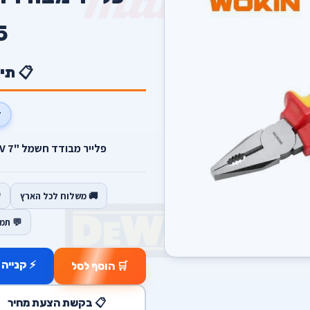
5
📋 תי
0V
פלייר מבודד חשמל "7 1000V מקצועי לעבודות מסיביות.
🚚 משלוח לכל הארץ
💬 תמ
⚡ קנייה 
🛒 הוסף לסל
📋 בקשת הצעת מחיר