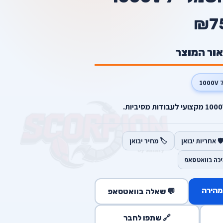
₪7
אור המוצר
7 100
️ אחריות יבואן
🏷️ מחיר יבואן
יכה בוואטסאפ
מהירה
💬 שאלה בוואטסאפ
🔗 שתפו לחבר