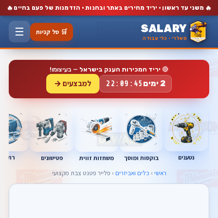
🔥
🔥
משני עד ראשון · יריד מחירים באתר ובחנות · הזדמנות של פעם בחיים
SALARY
☰
🛒 סל קניות
סאלרי · כלי עבודה
🔴
יריד המכירות הענק בישראל
— בעיצומו!
למבצעים →
2 ימים
22:09:44
נטענים
רתכות
בוקסות ומוסך
פטישונים
משחזות זווית
ראשי
›
כלים ואביזרים
› פלייר פטנט צבת מקצועי