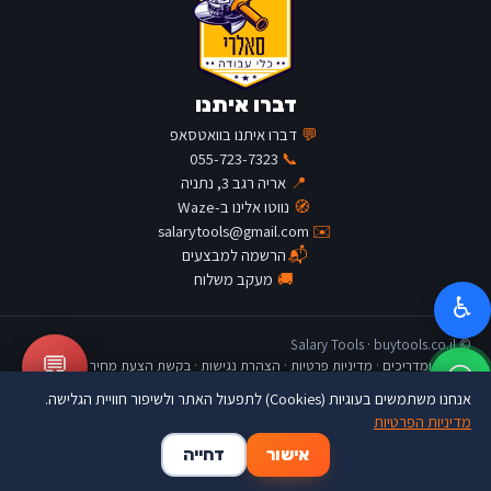
דברו איתנו
💬
דברו איתנו בוואטסאפ
055-723-7323
📞
📍
אריה רגב 3, נתניה
🧭
נווטו אלינו ב-Waze
salarytools@gmail.com
✉️
📬
הרשמה למבצעים
🚚
מעקב משלוח
♿
© Salary Tools · buytools.co.il
💬
כתבות ומדריכים
·
מדיניות פרטיות
·
הצהרת נגישות
·
בקשת הצעת מחיר
אנחנו משתמשים בעוגיות (Cookies) לתפעול האתר ולשיפור חוויית הגלישה.
מדיניות הפרטיות
🛒
👤
🏠
אישור
דחייה
דף הבית
החשבון שלי
סל קניות