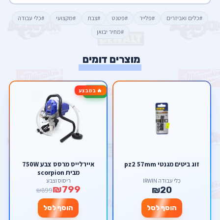
#כלים ואביזרים
#פלייר
#פטנט
#צבת
#מקצועי
#כלי עבודה
#מחיר יבואן
מוצרים דומים
🔥 במבצע
-11%
זוג ביטים מגנטי pz2 57mm
איירלייס מרסס צבע 750W
מבית scorpion
כלי עבודה IRWIN
ריסוס וצבע
₪799
₪20
₪899
הוסף לסל
הוסף לסל