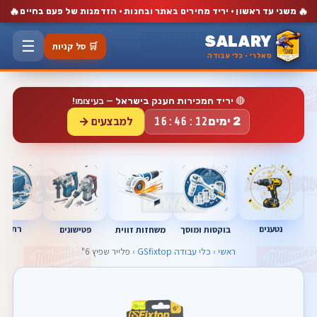
🔥
🔥
משני עד ראשון · יריד מחירים באתר ובחנות · הזדמנות של פעם בחיים
SALARY
☰
🛒 סל קניות
סאלרי · כלי עבודה
🔴
יריד המכירות הענק בישראל
— בעיצומו!
למבצעים →
2 ימים
16:46:11
נטענים
רתכות
בוקסות ומוסך
פטישונים
משחזות זווית
ראשי
›
כלי עבודה GSfixtop
› פלייר שפיץ 6"