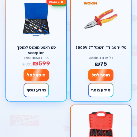
🔥 במבצע
-40%
פלייר מבודד חשמל "7 1000V
סט ראצט מומנט למוסך
scorpion
כלי עבודה Wokin
סטים בוקסות ומוסך
₪599
₪75
₪999
הוסף לסל
הוסף לסל
מידע נוסף
מידע נוסף