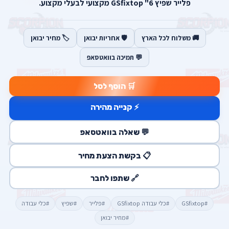
פלייר שפיץ 6" GSfixtop מקצועי לבעלי מקצוע.
🚚 משלוח לכל הארץ
🛡️ אחריות יבואן
🏷️ מחיר יבואן
💬 תמיכה בוואטסאפ
🛒 הוסף לסל
⚡ קנייה מהירה
💬 שאלה בוואטסאפ
📋 בקשת הצעת מחיר
🔗 שתפו לחבר
#GSfixtop
#כלי עבודה GSfixtop
#פלייר
#שפיץ
#כלי עבודה
#מחיר יבואן