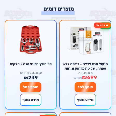
מוצרים דומים
🔥 במבצע
-7%
מנעול חכם לדלת – כניסה ללא
סט חולץ תפוחי הגה 5 חלקים
מפתח, שליטה מרחוק ונוחות
מלאה
כלים ואביזרים
סטים בוקסות ומוסך
₪699
₪249
₪749
הוסף לסל
הוסף לסל
מידע נוסף
מידע נוסף