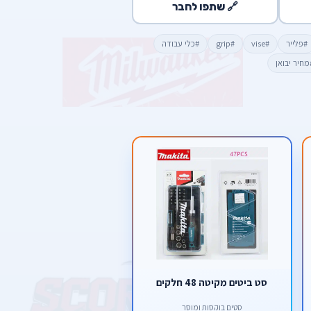
🔗 שתפו לחבר
#פלייר
#vise
#grip
#כלי עבודה
מחיר יבואן
סט ביטים מקיטה 48 חלקים
סטים בוקסות ומוסך