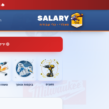
🔥
מ
SALARY
ר
סאלרי · כלי עבודה
🔴
ירי
נטענים
בוקסות ומוסך
משחזות