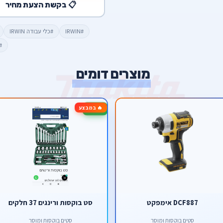
📋 בקשת הצעת מחיר
#IRWIN
#כלי עבודה IRWIN
#
מוצרים דומים
🔥 במבצע
-37%
DCF887 אימפקט
סט בוקסות ורינגים 37 חלקים
סטים בוקסות ומוסך
סטים בוקסות ומוסך