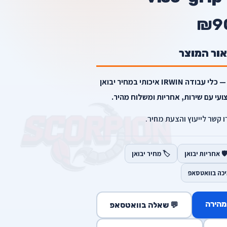
₪9
אור המוצר
פלייר 4" vise-grip מבית IRWIN — כלי עבודה IRWIN איכותי במחיר יבואן
עי עם שירות, אחריות ומשלוח מהיר.
רו קשר לייעוץ והצעת מחיר.
️ אחריות יבואן
🏷️ מחיר יבואן
יכה בוואטסאפ
מהירה
💬 שאלה בוואטסאפ