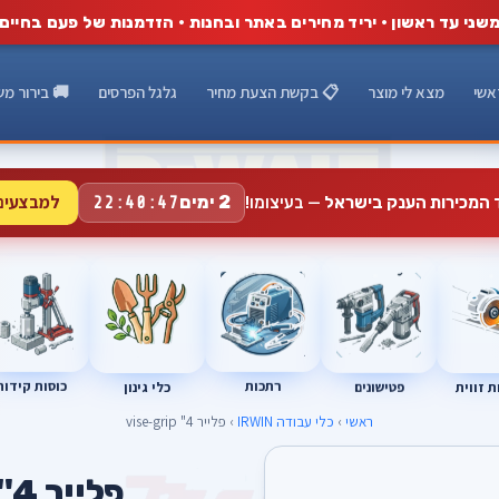
שני עד ראשון · יריד מחירים באתר ובחנות · הזדמנות של פעם בחיים
אשי
מצא לי מוצר
📋 בקשת הצעת מחיר
גלגל הפרסים
🚚 בירור מש
למבצעים
2 ימים
ד המכירות הענק בישראל
— בעיצומו!
22:40:46
רתכות
כוסות קידוח
פטישונים
 זווית
כלי גינון
ראשי
›
כלי עבודה IRWIN
› פלייר 4" vise-grip
פלייר 4" vise-grip