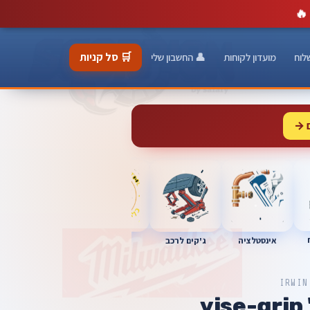
🔥
🛒 סל קניות
לוח
מועדון לקוחות
👤 החשבון שלי
 →
כלי מוסך
אינסטלציה
מברגות
ג'קים לרכב
IRWIN