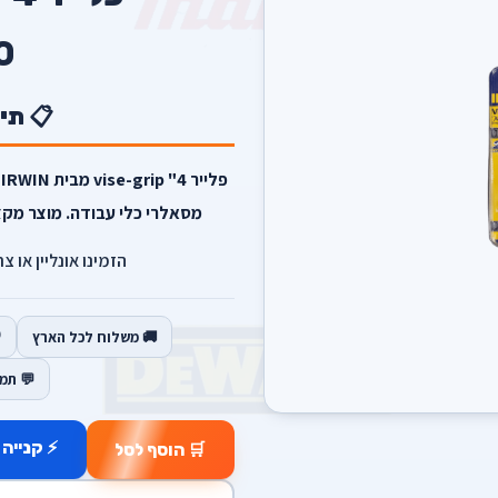
0
📋 תי
מסאלרי כלי עבודה. מוצר מקצו
הזמינו אונליין או צ
🚚 משלוח לכל הארץ
💬 תמ
⚡ קנייה 
🛒 הוסף לסל