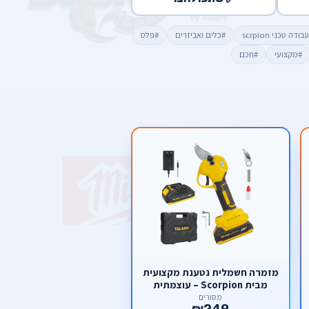
ודה טכני scrpion
#כלים ואביזרים
#פלס
#מקצועי
#חכם
מזמרה חשמלית נטענת מקצועית
מבית Scorpion – עוצמתית
(Brushless) לגיזום ועיצוב גינה
מסורים
₪249