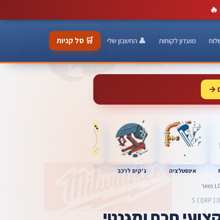
🔥
🛒 סל קניות
לוח
מועדון לקוחות
👤 החשבון שלי
 →
כלי מוסך
אינסטלציה
מברגות
ג'קים לרכב
SCORPI
קצועי חכם ומגנטי