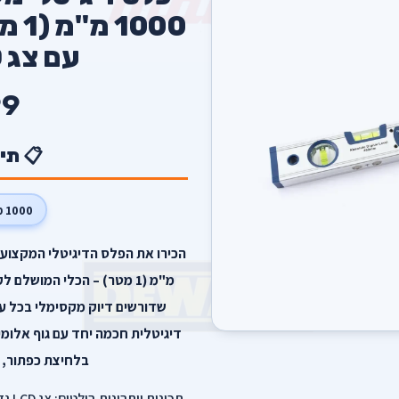
000
עם צג LCD מואר
9
📋 תי
1000 מ"מ
מ"מ (1 מטר) – הכלי המושל
שדורשים דיוק מקסימלי בכל ע
דיגיטלית חכמה יחד עם גוף אלומינ
בלחיצת כפתור, 
תכונ