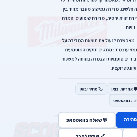
ה חלשים. מדידה גמישה: מעבר מהיר בין
חלטת (Absolute) למדידת זווית יחסית, מדידת שיפועים והמרת
זוויות.
את נתונים): מאפשרת לנעול את תוצאת המדידה על
טי עוצמתי: מגנטים חזקים המוטמעים
דיים פופנויות והצמדה בטוחה למשטחי
קונסטרוקציו.
️ אחריות יבואן
🏷️ מחיר יבואן
יכה בוואטסאפ
מהירה
💬 שאלה בוואטסאפ
🔗 שתפו לחבר