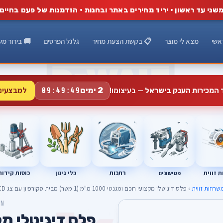
שני עד ראשון · יריד מחירים באתר ובחנות · הזדמנות של פעם בחיים
אשי
מצא לי מוצר
📋 בקשת הצעת מחיר
גלגל הפרסים
🚚 בירור מש
למבצעים
2 ימים
ד המכירות הענק בישראל
— בעיצומו!
09:49:48
רתכות
כוסות קידוח
פטישונים
 זווית
כלי גינון
שחזות זווית
› פלס דיגיטלי מקצועי חכם ומגנטי 1000 מ"מ (1 מטר) מבית סקורפיון עם צג LCD מואר
ON
פלס דיגיטלי מ