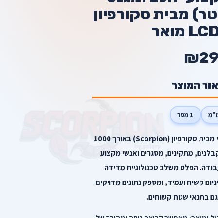
1 מ"מ (1 מטר) מבית סקורפיון
₪29
אור המוצר
1 מטר
הכירו את הפלס הדיגיטלי המקצועי מבית סקורפיון (Scorpion) באורך 1000
ם לקבלנים, מתקינים, מסגרים ואנשי מקצוע
בודה. הפלס משלב טכנולוגיית מדידה
יום קשיח ועמיד, ומספק נתונים מדויקים
גם בתנאי שטח קשוחים.
ות ויתרונות בולטים: צג LCD גדול ומואר: מאפשר קריאה נוחה ומהירה של