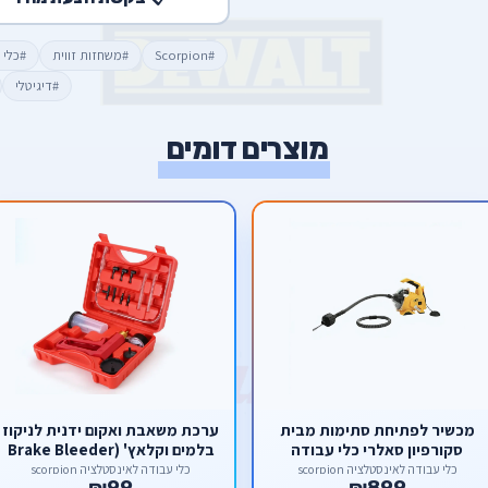
#Scorpion
#משחזות זווית
#כלי עב
#דיגיטלי
מוצרים דומים
מכשיר לפתיחת סתימות מבית
ערכת משאבת ואקום ידנית לניקוז
סקורפיון סאלרי כלי עבודה
בלמים וקלאץ' (Brake Bleeder
Kit) – לעבודה קלה לאדם אחד
כלי עבודה לאינסטלציה scorpion
כלי עבודה לאינסטלציה scorpion
₪99
₪899