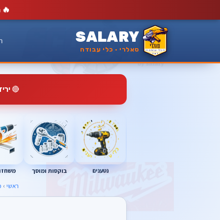
🔥
מ
SALARY
ר
סאלרי · כלי עבודה
🔴
ירי
נטענים
בוקסות ומוסך
משחזות
ראשי
›
מ