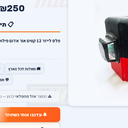
₪250
📋 תי
פלס לייזר 12 קווים אור 
🚚 משלוח לכל הארץ
💬 תמ
⚠️ המוצר
אזל מהמלאי
כרגע — נש
🔔 עדכנו אותי כשחוזר