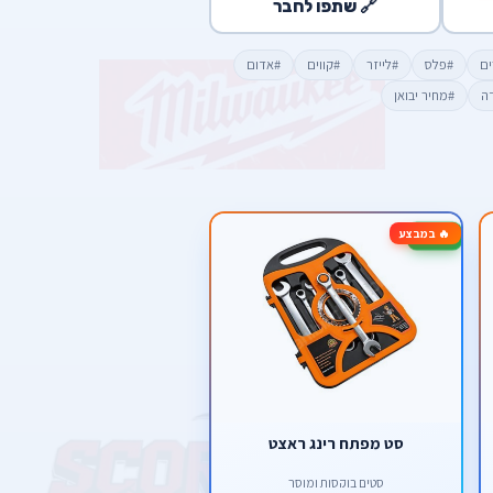
🔗 שתפו לחבר
ים
#פלס
#לייזר
#קווים
#אדום
דה
#מחיר יבואן
🔥 במבצע
-25%
סט מפתח רינג ראצט
סטים בוקסות ומוסך