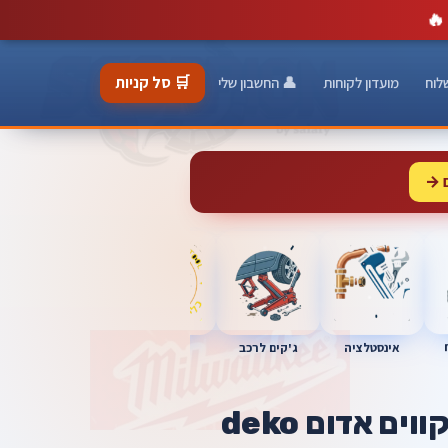
🔥
🛒 סל קניות
לוח
מועדון לקוחות
👤 החשבון שלי
 →
כלי מוסך
אינסטלציה
מברגות
ג'קים לרכב