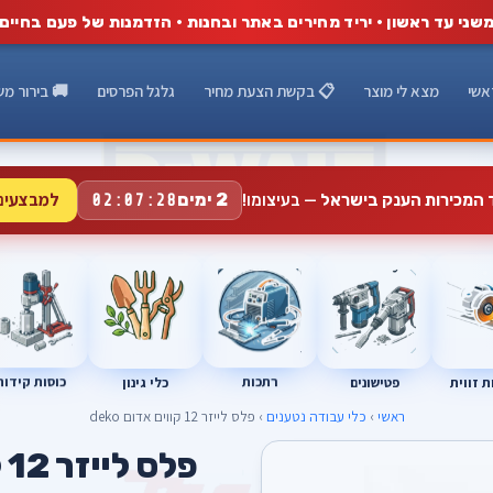
שני עד ראשון · יריד מחירים באתר ובחנות · הזדמנות של פעם בחיים
אשי
מצא לי מוצר
📋 בקשת הצעת מחיר
גלגל הפרסים
🚚 בירור מש
למבצעים
2 ימים
ד המכירות הענק בישראל
— בעיצומו!
02:07:27
רתכות
כוסות קידוח
פטישונים
 זווית
כלי גינון
ראשי
›
כלי עבודה נטענים
› פלס לייזר 12 קווים אדום deko
פלס לייזר 12 קווים אדום deko