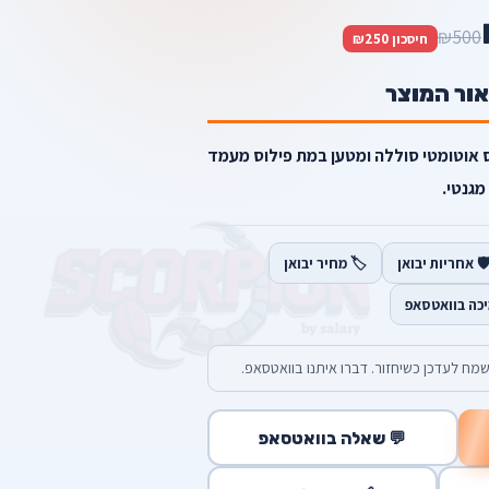
₪500
חיסכון ₪250
אור המוצר
אדום פילוס אוטומטי סוללה ומטען במת פילוס מעמד
מגנטי.
️ אחריות יבואן
🏷️ מחיר יבואן
יכה בוואטסאפ
מח לעדכן כשיחזור. דברו איתנו בוואטסאפ.
💬 שאלה בוואטסאפ