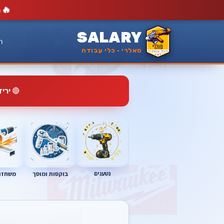
🔥
מ
SALARY
ר
סאלרי · כלי עבודה
🔴
ירי
נטענים
בוקסות ומוסך
משחזות