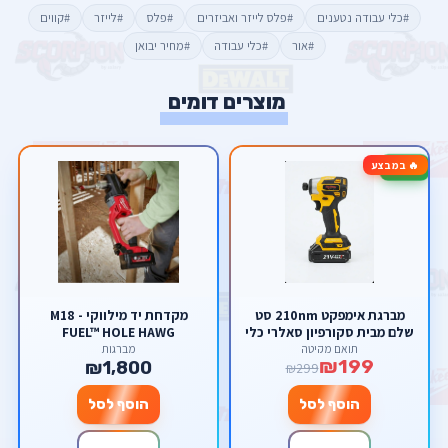
#כלי עבודה נטענים
#פלס לייזר ואביזרים
#פלס
#לייזר
#קווים
#אור
#כלי עבודה
#מחיר יבואן
מוצרים דומים
🔥 במבצע
-33%
מברגת אימפקט 210nm סט
מקדחת יד מילווקי - M18
שלם מבית סקורפיון סאלרי כלי
FUEL™ HOLE HAWG
עבודה
תואם מקיטה
מברגות
₪199
₪1,800
₪299
הוסף לסל
הוסף לסל