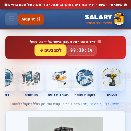
🔥
🔥
משני עד ראשון · יריד מחירים באתר ובחנות · הזדמנות של פעם בחיים
SALARY
☰
🛒 סל קניות
סאלרי · כלי עבודה
🔴
יריד המכירות הענק בישראל
— בעיצומו!
למבצעים →
09:30:13
נטענים
רתכות
בוקסות ומוסך
פטישונים
משחזות זווית
ראשי
›
כלי עבודה נטענים
› פלס לייזר 16 קווים אור ירוק כולל רמקול בלוטוס