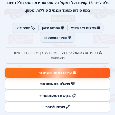
פלס לייזר 16 קווים כולל רמקול בלוטוס אור ירוק הסט כולל חצובה
במת פילוס מעמד מגנטי 2 סוללות ומטען.
🚚 משלוח לכל הארץ
🛡️ אחריות יבואן
🏷️ מחיר יבואן
💬 תמיכה בוואטסאפ
⚠️ המוצר
אזל מהמלאי
כרגע — נשמח לעדכן כשיחזור. דברו איתנו
בוואטסאפ.
🔔 עדכנו אותי כשחוזר
💬 שאלה בוואטסאפ
📋 בקשת הצעת מחיר
🔗 שתפו לחבר