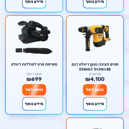
מידע נוסף
מידע נוסף
פטיש חציבה נטען דיוולט דגם
משייפת סרט לסוללות דיוולט
DEWALT DCH614B
פטישונים
תואם דיוולט
₪699
₪4,100
הוסף לסל
הוסף לסל
מידע נוסף
מידע נוסף