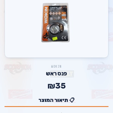
WOKIN
פנס ראש
₪35
📋 תיאור המוצר