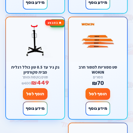
מידע נוסף
מידע נוסף
🔥 במבצע
-36%
סט מסוריות למסור חרב
גק גיר עד 0.5 טון כולל רגלית
WOKIN
מבית סקורפיון
מסורים
סטים בוקסות ומוסך
₪449
₪70
₪699
הוסף לסל
הוסף לסל
מידע נוסף
מידע נוסף