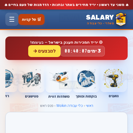
🔥
🔥
משני עד ראשון · יריד מחירים באתר ובחנות · הזדמנות של פעם בחיים
SALARY
☰
🛒 סל קניות
סאלרי · כלי עבודה
🔴
יריד המכירות הענק בישראל
— בעיצומו!
למבצעים →
3 ימים
08:40:07
נטענים
רתכות
בוקסות ומוסך
פטישונים
משחזות זווית
ראשי
›
כלי עבודה Wokin
› פנס ראש