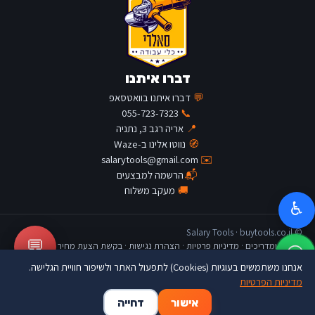
דברו איתנו
💬
דברו איתנו בוואטסאפ
055-723-7323
📞
📍
אריה רגב 3, נתניה
🧭
נווטו אלינו ב-Waze
salarytools@gmail.com
✉️
📬
הרשמה למבצעים
🚚
מעקב משלוח
♿
© Salary Tools · buytools.co.il
💬
כתבות ומדריכים
·
מדיניות פרטיות
·
הצהרת נגישות
·
בקשת הצעת מחיר
אנחנו משתמשים בעוגיות (Cookies) לתפעול האתר ולשיפור חוויית הגלישה.
מדיניות הפרטיות
🛒
👤
🏠
אישור
דחייה