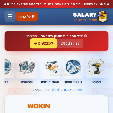
🔥
🔥
משני עד ראשון · יריד מחירים באתר ובחנות · הזדמנות של פעם בחיים
SALARY
☰
🛒 סל קניות
סאלרי · כלי עבודה
🔴
יריד המכירות הענק בישראל
— בעיצומו!
למבצעים →
20:19:25
נטענים
רתכות
בוקסות ומוסך
פטישונים
משחזות זווית
ראשי
›
כלי עבודה Wokin
› צמיד מגנטי ליד