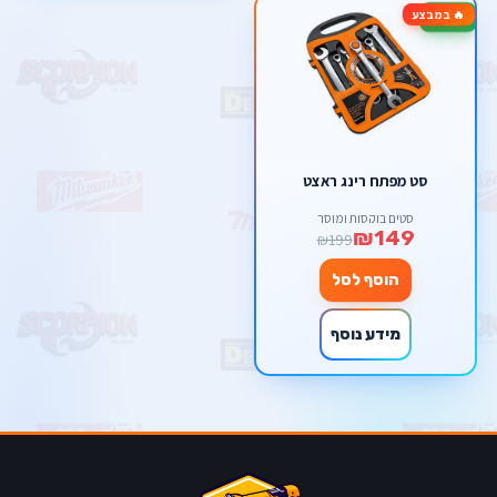
🔥 במבצע
-25%
סט מפתח רינג ראצט
סטים בוקסות ומוסך
₪149
₪199
הוסף לסל
מידע נוסף