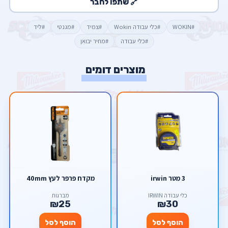
🔗 שתפו לחבר
#WOKIN
#כלי עבודה Wokin
#צמיד
#מגנטי
#ליד
#כלי עבודה
#מחיר יבואן
מוצרים דומים
3 מטר irwin
מקדח פרפר לעץ 40mm
כלי עבודה IRWIN
מברגות
₪25
₪30
הוסף לסל
הוסף לסל