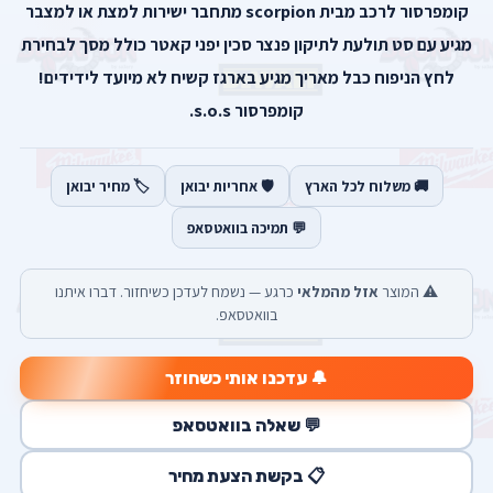
קומפרסור לרכב מבית scorpion מתחבר ישירות למצת או למצבר
מגיע עם סט תולעת לתיקון פנצר סכין יפני קאטר כולל מסך לבחירת
לחץ הניפוח כבל מאריך מגיע בארגז קשיח לא מיועד לידידים!
קומפרסור s.o.s.
🚚 משלוח לכל הארץ
🛡️ אחריות יבואן
🏷️ מחיר יבואן
💬 תמיכה בוואטסאפ
⚠️ המוצר
אזל מהמלאי
כרגע — נשמח לעדכן כשיחזור. דברו איתנו
בוואטסאפ.
🔔 עדכנו אותי כשחוזר
💬 שאלה בוואטסאפ
📋 בקשת הצעת מחיר