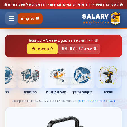
🔥
🔥
משני עד ראשון · יריד מחירים באתר ובחנות · הזדמנות של פעם בחיים
SALARY
☰
🛒 סל קניות
סאלרי · כלי עבודה
🔴
יריד המכירות הענק בישראל
— בעיצומו!
למבצעים →
2 ימים
00:07:36
נטענים
רתכות
בוקסות ומוסך
פטישונים
משחזות זווית
ראשי
›
סטים בוקסות ומוסך
› קומפרסור לרכב כולל סט אביזרים scorpion