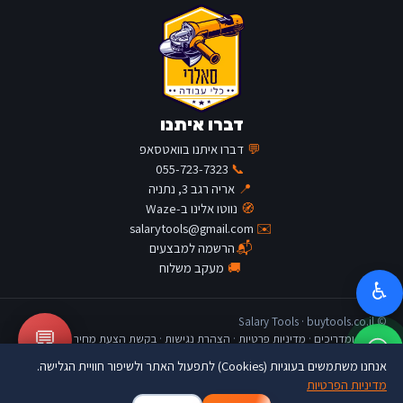
דברו איתנו
💬
דברו איתנו בוואטסאפ
055-723-7323
📞
📍
אריה רגב 3, נתניה
🧭
נווטו אלינו ב-Waze
salarytools@gmail.com
✉️
📬
הרשמה למבצעים
🚚
מעקב משלוח
♿
© Salary Tools · buytools.co.il
💬
כתבות ומדריכים
·
מדיניות פרטיות
·
הצהרת נגישות
·
בקשת הצעת מחיר
אנחנו משתמשים בעוגיות (Cookies) לתפעול האתר ולשיפור חוויית הגלישה.
מדיניות הפרטיות