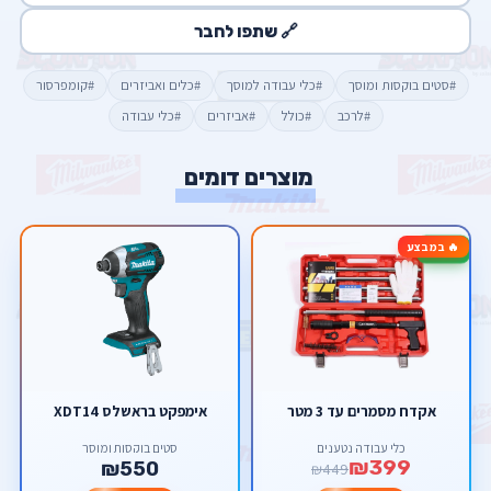
🔗 שתפו לחבר
#סטים בוקסות ומוסך
#כלי עבודה למוסך
#כלים ואביזרים
#קומפרסור
#לרכב
#כולל
#אביזרים
#כלי עבודה
מוצרים דומים
🔥 במבצע
-11%
אקדח מסמרים עד 3 מטר
אימפקט בראשלס XDT14
כלי עבודה נטענים
סטים בוקסות ומוסך
₪399
₪550
₪449