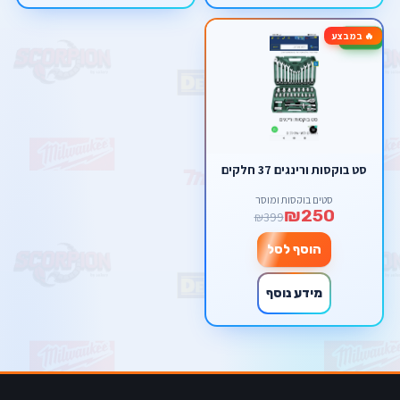
🔥 במבצע
-37%
סט בוקסות ורינגים 37 חלקים
סטים בוקסות ומוסך
₪250
₪399
הוסף לסל
מידע נוסף