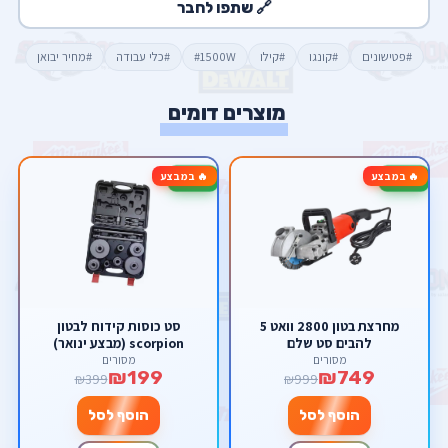
🔗 שתפו לחבר
#פטישונים
#קונגו
#קילו
#1500W
#כלי עבודה
#מחיר יבואן
מוצרים דומים
🔥 במבצע
🔥 במבצע
-50%
-25%
מחרצת בטון 2800 וואט 5
סט כוסות קידוח לבטון
להבים סט שלם
scorpion (מבצע ינואר)
מסורים
מסורים
₪199
₪749
₪399
₪999
הוסף לסל
הוסף לסל