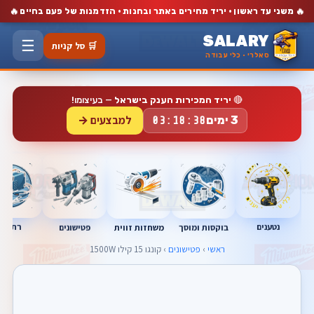
🔥
🔥
משני עד ראשון · יריד מחירים באתר ובחנות · הזדמנות של פעם בחיים
SALARY
☰
🛒 סל קניות
סאלרי · כלי עבודה
🔴
יריד המכירות הענק בישראל
— בעיצומו!
למבצעים →
3 ימים
03:18:37
נטענים
רתכות
בוקסות ומוסך
פטישונים
משחזות זווית
ראשי
›
פטישונים
› קונגו 15 קילו 1500W