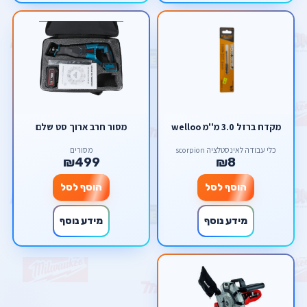
מקדח ברזל 3.0 מ''מ welloo
מסור חרב ארוך סט שלם
כלי עבודה לאינסטלציה scorpion
מסורים
₪499
₪8
הוסף לסל
הוסף לסל
מידע נוסף
מידע נוסף