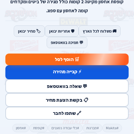
קופסת אחסון מקיטה 2 קומות כולל מגירה של ביטים ומקדחים
קומה לאחסון עם ספוג.
🚚 משלוח לכל הארץ
🛡️ אחריות יבואן
🏷️ מחיר יבואן
💬 תמיכה בוואטסאפ
🛒 הוסף לסל
⚡ קנייה מהירה
💬 שאלה בוואטסאפ
📋 בקשת הצעת מחיר
🔗 שתפו לחבר
#Makita
#מברגות
#כלי עבודה נטענים
#קופסת
#אחסון