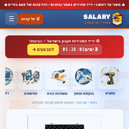
🔥
🔥
משני עד ראשון · יריד מחירים באתר ובחנות · הזדמנות של פעם בחיים
SALARY
☰
🛒 סל קניות
סאלרי · כלי עבודה
🔴
יריד המכירות הענק בישראל
— בעיצומו!
למבצעים →
3 ימים
05:26:00
נטענים
רתכות
בוקסות ומוסך
פטישונים
משחזות זווית
ראשי
›
מברגות
› קופסת אחסון מקיטה יוקרתית