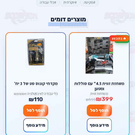
#מקיטה
#יוקרתית
#כלי עבודה
מוצרים דומים
🔥 במבצע
-33%
משחזת זווית 4.5" עם סוללות
מקדחי קונוס סט של 3 יח'
ומטען
משחזות זווית
כלי עבודה לאינסטלציה scorpion
₪399
₪110
₪599
הוסף לסל
הוסף לסל
מידע נוסף
מידע נוסף