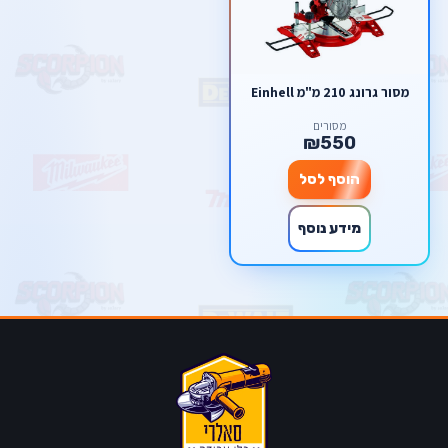
מסור גרונג 210 מ"מ Einhell
מסורים
₪550
הוסף לסל
מידע נוסף