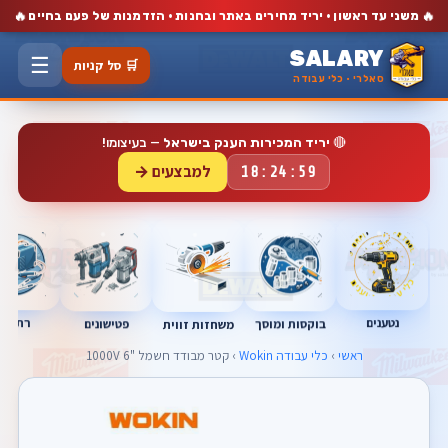
🔥
🔥
משני עד ראשון · יריד מחירים באתר ובחנות · הזדמנות של פעם בחיים
SALARY
☰
🛒 סל קניות
סאלרי · כלי עבודה
🔴
יריד המכירות הענק בישראל
— בעיצומו!
למבצעים →
18:24:59
נטענים
רתכות
בוקסות ומוסך
פטישונים
משחזות זווית
ראשי
›
כלי עבודה Wokin
› קטר מבודד חשמל "6 1000V