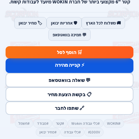
קטר "6 מקצועי ביותר של חברת WOKIN מיועד לעבודות קשות.
🚚 משלוח לכל הארץ
🛡️ אחריות יבואן
🏷️ מחיר יבואן
💬 תמיכה בוואטסאפ
🛒 הוסף לסל
⚡ קנייה מהירה
💬 שאלה בוואטסאפ
📋 בקשת הצעת מחיר
🔗 שתפו לחבר
#WOKIN
#כלי עבודה Wokin
#קטר
#מבודד
#חשמל
#1000V
#כלי עבודה
#מחיר יבואן