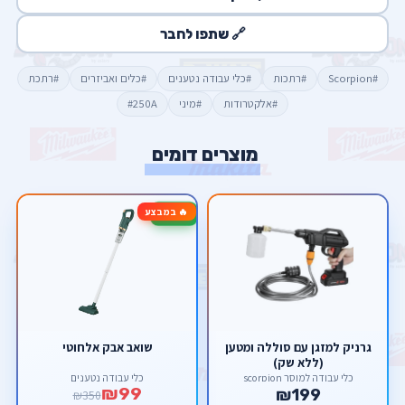
🔗 שתפו לחבר
#Scorpion
#רתכות
#כלי עבודה נטענים
#כלים ואביזרים
#רתכת
#אלקטרודות
#מיני
#250A
מוצרים דומים
🔥 במבצע
-72%
גרניק למזגן עם סוללה ומטען
שואב אבק אלחוטי
(ללא שק)
כלי עבודה למוסך scorpion
כלי עבודה נטענים
₪99
₪199
₪350