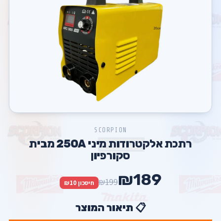
SCORPION
רתכת אלקטרודות מיני 250A מבית
סקורפיון
₪189
₪199
חיסכון ₪10
📋 תיאור המוצר