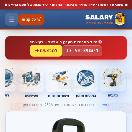
🔥
🔥
משני עד ראשון · יריד מחירים באתר ובחנות · הזדמנות של פעם בחיים
SALARY
☰
🛒 סל קניות
סאלרי · כלי עבודה
🔴
יריד המכירות הענק בישראל
— בעיצומו!
למבצעים →
1 יום
13:49:08
נטענים
רתכות
בוקסות ומוסך
פטישונים
משחזות זווית
ראשי
›
רתכות
› רתכת אלקטרודות מיני 250A מבית סקורפיון