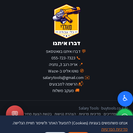
דברו איתנו
💬
דברו איתנו בוואטסאפ
055-723-7323
📞
📍
אריה רגב 3, נתניה
🧭
נווטו אלינו ב-Waze
salarytools@gmail.com
✉️
📬
הרשמה למבצעים
🚚
מעקב משלוח
♿
© Salary Tools · buytools.co.il
💬
כתבות ומדריכים
·
מדיניות פרטיות
·
הצהרת נגישות
·
בקשת הצעת מחיר
אנחנו משתמשים בעוגיות (Cookies) לתפעול האתר ולשיפור חוויית הגלישה.
מדיניות הפרטיות