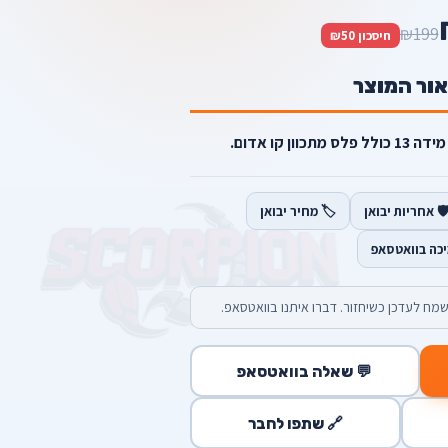
₪199
חיסכון ₪50
אור המוצר
ן קו אדום.
️ אחריות יבואן
🏷️ מחיר יבואן
יכה בוואטסאפ
מח לעדכן כשיחזור. דברו איתנו בוואטסאפ.
💬 שאלה בוואטסאפ
🔗 שתפו לחבר