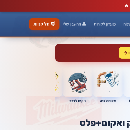
🔥
🛒 סל קניות
לוח
מועדון לקוחות
👤 החשבון שלי
 →
כלי מוסך
אינסטלציה
מברגות
ג'קים לרכב
 ואקום+פלס