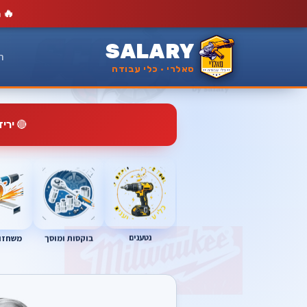
🔥
מ
SALARY
ר
סאלרי · כלי עבודה
🔴
ירי
נטענים
בוקסות ומוסך
משחזות