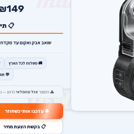
₪149
📋 תי
שואב אבק ואקום עד מקדח מידה 13 כולל פלס מתכוו
🚚 משלוח לכל הארץ
💬 תמ
⚠️ המוצר
אזל מהמלאי
כרגע — נש
🔔 עדכנו אותי כשחוזר
📋 בקשת הצעת מחיר