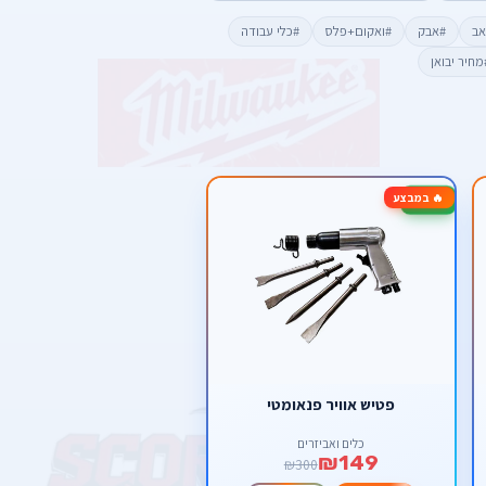
אב
#אבק
#ואקום+פלס
#כלי עבודה
מחיר יבואן
🔥 במבצע
-50%
פטיש אוויר פנאומטי
כלים ואביזרים
₪149
₪300