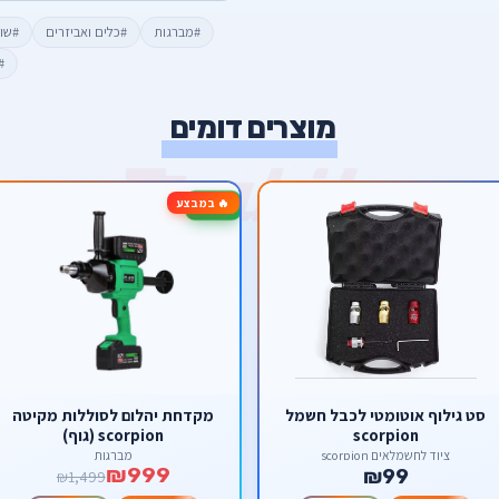
#מברגות
#כלים ואביזרים
#שו
#
מוצרים דומים
🔥 במבצע
-33%
סט גילוף אוטומטי לכבל חשמל
מקדחת יהלום לסוללות מקיטה
scorpion
scorpion (גוף)
ציוד לחשמלאים scorpion
מברגות
₪999
₪99
₪1,499