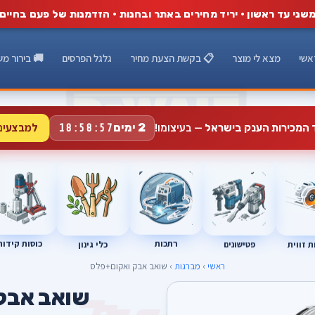
שני עד ראשון · יריד מחירים באתר ובחנות · הזדמנות של פעם בחיים
אשי
מצא לי מוצר
📋 בקשת הצעת מחיר
גלגל הפרסים
🚚 בירור מש
למבצעים
2 ימים
ד המכירות הענק בישראל
— בעיצומו!
18:58:56
רתכות
כוסות קידוח
פטישונים
 זווית
כלי גינון
ראשי
›
מברגות
› שואב אבק ואקום+פלס
שואב אבק