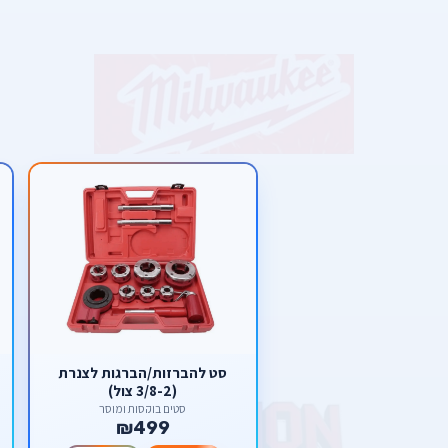
סט להברזות/הברגות לצנרת
(3/8-2 צול)
סטים בוקסות ומוסך
₪499