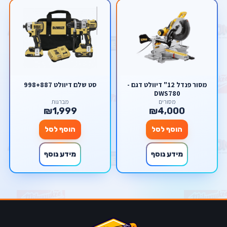
מסור פנדל 12" דיוולט דגם -
סט שלם דיוולט 998+887
DWS780
מסורים
מברגות
₪1,999
₪4,000
הוסף לסל
הוסף לסל
מידע נוסף
מידע נוסף