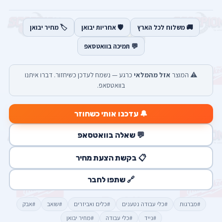
🚚 משלוח לכל הארץ
🛡️ אחריות יבואן
🏷️ מחיר יבואן
💬 תמיכה בוואטסאפ
⚠️ המוצר
אזל מהמלאי
כרגע — נשמח לעדכן כשיחזור. דברו איתנו
בוואטסאפ.
🔔 עדכנו אותי כשחוזר
💬 שאלה בוואטסאפ
📋 בקשת הצעת מחיר
🔗 שתפו לחבר
#מברגות
#כלי עבודה נטענים
#כלים ואביזרים
#שואב
#אבק
#נייד
#כלי עבודה
#מחיר יבואן