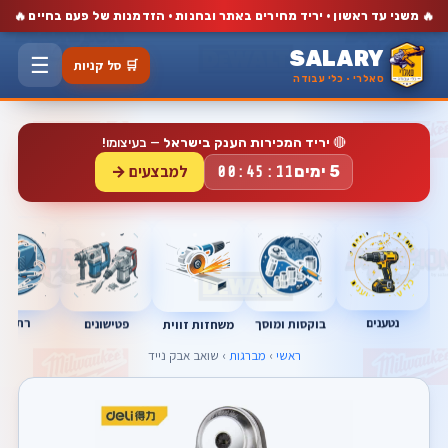
🔥
🔥
משני עד ראשון · יריד מחירים באתר ובחנות · הזדמנות של פעם בחיים
SALARY
☰
🛒 סל קניות
סאלרי · כלי עבודה
🔴
יריד המכירות הענק בישראל
— בעיצומו!
למבצעים →
5 ימים
00:45:11
נטענים
רתכות
בוקסות ומוסך
פטישונים
משחזות זווית
ראשי
›
מברגות
› שואב אבק נייד