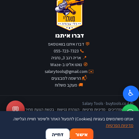
דברו איתנו
💬
דברו איתנו בוואטסאפ
055-723-7323
📞
📍
אריה רגב 3, נתניה
🧭
נווטו אלינו ב-Waze
salarytools@gmail.com
✉️
📬
הרשמה למבצעים
🚚
מעקב משלוח
♿
© Salary Tools · buytools.co.il
💬
כתבות ומדריכים
·
מדיניות פרטיות
·
הצהרת נגישות
·
בקשת הצעת מחיר
אנחנו משתמשים בעוגיות (Cookies) לתפעול האתר ולשיפור חוויית הגלישה.
מדיניות הפרטיות
🛒
👤
🏠
אישור
דחייה