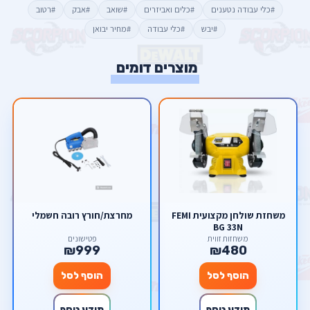
#כלי עבודה נטענים
#כלים ואביזרים
#שואב
#אבק
#רטוב
#יבש
#כלי עבודה
#מחיר יבואן
מוצרים דומים
משחזת שולחן מקצועית FEMI
מחרצת/חורץ רובה חשמלי
BG 33N
משחזות זווית
פטישונים
₪999
₪480
הוסף לסל
הוסף לסל
מידע נוסף
מידע נוסף