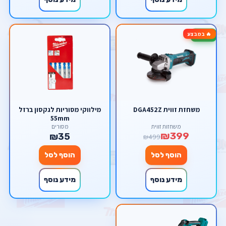
🔥 במבצע
-20%
משחזת זווית DGA452Z
מילווקי מסוריות לגקסון ברזל
55mm
משחזות זווית
מסורים
₪399
₪35
₪499
הוסף לסל
הוסף לסל
מידע נוסף
מידע נוסף