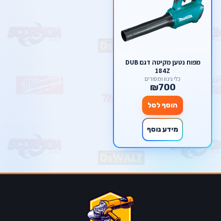
מפוח נטען מקיטה דגם DUB
184Z
כלי גינון ומסורים
₪700
הוסף לסל
מידע נוסף