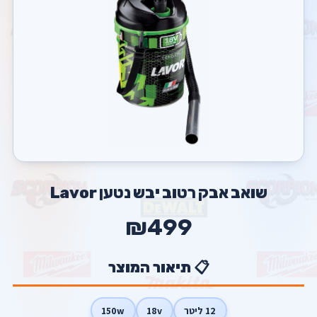
שואב אבק רטוב יבש נטען Lavor
₪499
📋 תיאור המוצר
12 ליטר
18v
150w