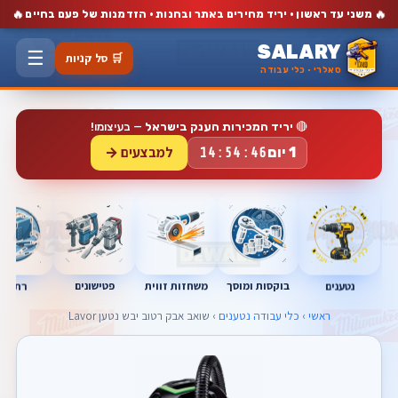
🔥
🔥
משני עד ראשון · יריד מחירים באתר ובחנות · הזדמנות של פעם בחיים
SALARY
☰
🛒 סל קניות
סאלרי · כלי עבודה
🔴
יריד המכירות הענק בישראל
— בעיצומו!
למבצעים →
1 יום
14:54:46
משחזות זווית
בוקסות ומוסך
פטישונים
נטענים
רתכות
ראשי
›
כלי עבודה נטענים
› שואב אבק רטוב יבש נטען Lavor