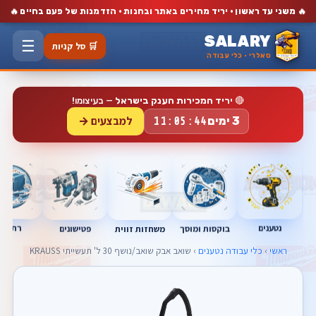
🔥
🔥
משני עד ראשון · יריד מחירים באתר ובחנות · הזדמנות של פעם בחיים
SALARY
☰
🛒 סל קניות
סאלרי · כלי עבודה
🔴
יריד המכירות הענק בישראל
— בעיצומו!
למבצעים →
3 ימים
11:05:43
נטענים
רתכות
בוקסות ומוסך
פטישונים
משחזות זווית
ראשי
›
כלי עבודה נטענים
› שואב אבק שואב/נושף 30 ל' תעשייתי KRAUSS