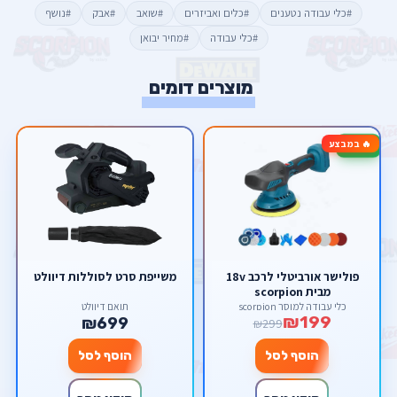
#כלי עבודה נטענים
#כלים ואביזרים
#שואב
#אבק
#נושף
#כלי עבודה
#מחיר יבואן
מוצרים דומים
🔥 במבצע
-33%
פולישר אורביטלי לרכב 18v
משייפת סרט לסוללות דיוולט
מבית scorpion
כלי עבודה למוסך scorpion
תואם דיוולט
₪199
₪699
₪299
הוסף לסל
הוסף לסל