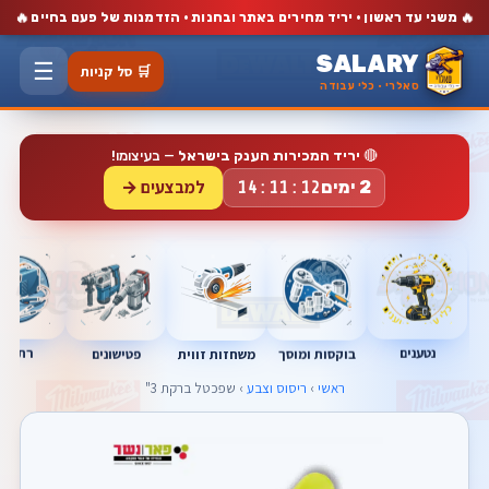
🔥
🔥
משני עד ראשון · יריד מחירים באתר ובחנות · הזדמנות של פעם בחיים
SALARY
☰
🛒 סל קניות
סאלרי · כלי עבודה
🔴
יריד המכירות הענק בישראל
— בעיצומו!
למבצעים →
2 ימים
14:11:11
נטענים
רתכות
בוקסות ומוסך
פטישונים
משחזות זווית
ראשי
›
ריסוס וצבע
› שפכטל ברקת 3"