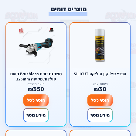
מוצרים דומים
ספריי סיליקון סיליקט SILICUT
משחזת זווית Brushless תואם
סוללות מקיטה 125mm
ריסוס וצבע
תואם מקיטה
₪350
₪30
הוסף לסל
הוסף לסל
מידע נוסף
מידע נוסף