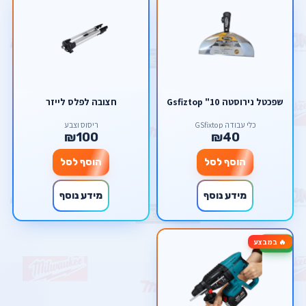
שפכטל נירוסטה 10" Gsfiztop
חצובה לפלס לייזר
כלי עבודה GSfixtop
ריסוס וצבע
₪100
₪40
הוסף לסל
הוסף לסל
מידע נוסף
מידע נוסף
🔥 במבצע
-14%