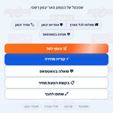
שפכטל של המותג פאר יבואן רשמי.
🚚 משלוח לכל הארץ
🛡️ אחריות יבואן
🏷️ מחיר יבואן
💬 תמיכה בוואטסאפ
🛒 הוסף לסל
⚡ קנייה מהירה
💬 שאלה בוואטסאפ
📋 בקשת הצעת מחיר
🔗 שתפו לחבר
#שפכטל
#ברקת
#כלי עבודה
#מחיר יבואן