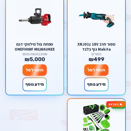
מסור חרב XRJ01z 18V
מפתח צול מילווקי דגם
Makita גוף בלבד
ONEFHIWF MILWAUKEE
מסורים
סטים בוקסות ומוסך
₪5,000
₪499
הוסף לסל
הוסף לסל
מידע נוסף
מידע נוסף
🔥 במבצע
-34%