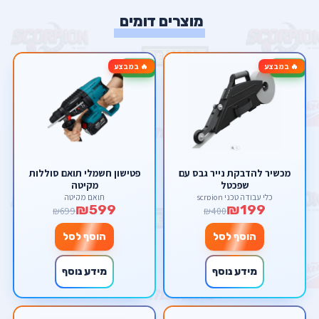
מוצרים דומים
🔥 במבצע
🔥 במבצע
-14%
-50%
מכשיר להדבקת נייר גבס עם
פטישון חשמלי תואם סוללות
שפכטל
מקיטה
כלי עבודה טכני scrpion
תואם מקיטה
₪599
₪199
₪699
₪400
הוסף לסל
הוסף לסל
מידע נוסף
מידע נוסף