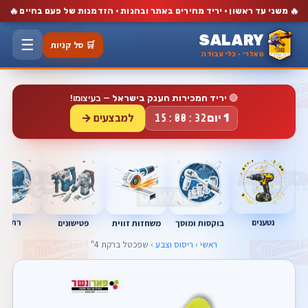
🔥
🔥
משני עד ראשון · יריד מחירים באתר ובחנות · הזדמנות של פעם בחיים
SALARY
☰
🛒 סל קניות
סאלרי · כלי עבודה
🔴
יריד המכירות הענק בישראל
— בעיצומו!
למבצעים →
1 יום
15:00:31
נטענים
רתכות
בוקסות ומוסך
פטישונים
משחזות זווית
ראשי
›
ריסוס וצבע
› שפכטל ברקת 4"