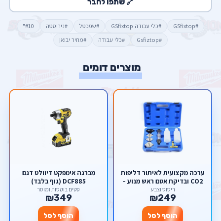
🔗 שתפו לחבר
#GSfixtop
#כלי עבודה GSfixtop
#שפכטל
#נירוסטה
#10"
#Gsfiztop
#כלי עבודה
#מחיר יבואן
מוצרים דומים
ערכה מקצועית לאיתור דליפות
מברגה אימפקט דיוולט דגם
CO2 ובדיקת אטם ראש מנוע –
DCF885 (גוף בלבד)
אוניברסלית מבית סקורפיון
ריסוס וצבע
סטים בוקסות ומוסך
₪349
₪249
הוסף לסל
הוסף לסל