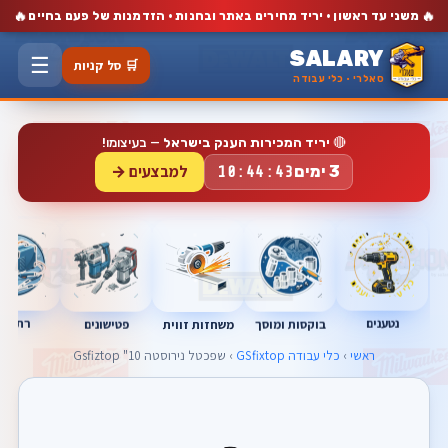
🔥
🔥
משני עד ראשון · יריד מחירים באתר ובחנות · הזדמנות של פעם בחיים
SALARY
☰
🛒 סל קניות
סאלרי · כלי עבודה
🔴
יריד המכירות הענק בישראל
— בעיצומו!
למבצעים →
3 ימים
10:44:42
נטענים
רתכות
בוקסות ומוסך
פטישונים
משחזות זווית
ראשי
›
כלי עבודה GSfixtop
› שפכטל נירוסטה 10" Gsfiztop