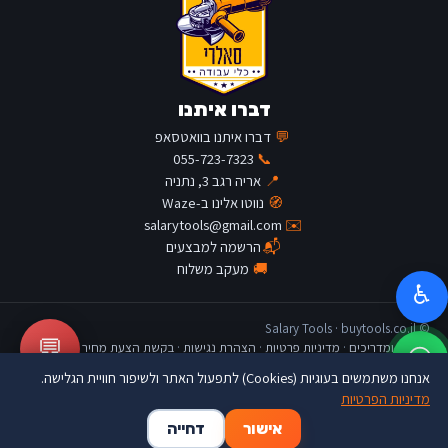
דברו איתנו
💬
דברו איתנו בוואטסאפ
055-723-7323
📞
📍
אריה רגב 3, נתניה
🧭
נווטו אלינו ב-Waze
salarytools@gmail.com
✉️
📬
הרשמה למבצעים
🚚
מעקב משלוח
♿
© Salary Tools · buytools.co.il
💬
כתבות ומדריכים
·
מדיניות פרטיות
·
הצהרת נגישות
·
בקשת הצעת מחיר
אנחנו משתמשים בעוגיות (Cookies) לתפעול האתר ולשיפור חוויית הגלישה.
מדיניות הפרטיות
🛒
👤
🏠
אישור
דחייה
דף הבית
החשבון שלי
סל קניות