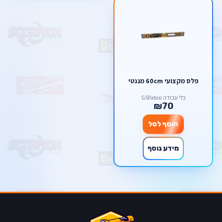
פלס מקצועי 60cm מגנטי
כלי עבודה GSfixtop
₪70
הוסף לסל
מידע נוסף