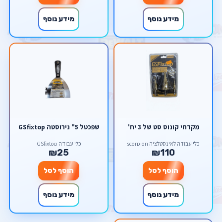
מידע נוסף
מידע נוסף
מקדחי קונוס סט של 3 יח'
שפכטל 5" נירוסטה GSfixtop
כלי עבודה לאינסטלציה scorpion
כלי עבודה GSfixtop
₪25
₪110
הוסף לסל
הוסף לסל
מידע נוסף
מידע נוסף