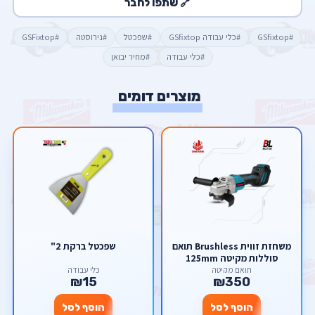
🔗 שתפו לחבר
#GSfixtop
#כלי עבודה GSfixtop
#שפכטל
#נירוסטה
#GSFixtop
#כלי עבודה
#מחיר יבואן
מוצרים דומים
משחזת זווית Brushless תואם
שפכטל ברקת 2"
סוללות מקיטה 125mm
תואם מקיטה
כלי עבודה
₪15
₪350
הוסף לסל
הוסף לסל