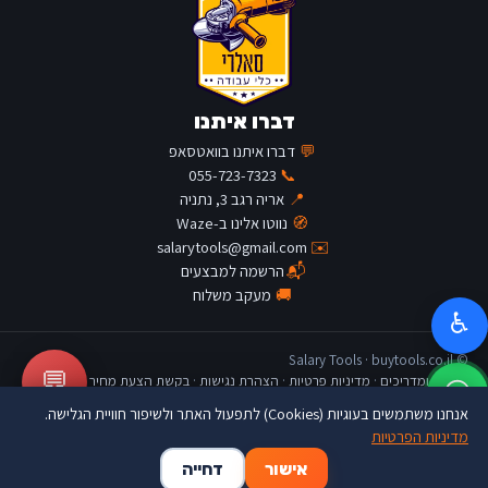
דברו איתנו
💬
דברו איתנו בוואטסאפ
055-723-7323
📞
📍
אריה רגב 3, נתניה
🧭
נווטו אלינו ב-Waze
salarytools@gmail.com
✉️
📬
הרשמה למבצעים
🚚
מעקב משלוח
♿
© Salary Tools · buytools.co.il
💬
כתבות ומדריכים
·
מדיניות פרטיות
·
הצהרת נגישות
·
בקשת הצעת מחיר
אנחנו משתמשים בעוגיות (Cookies) לתפעול האתר ולשיפור חוויית הגלישה.
מדיניות הפרטיות
🛒
👤
🏠
אישור
דחייה