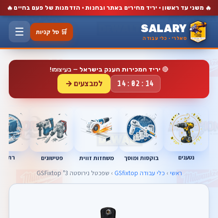
🔥
🔥
משני עד ראשון · יריד מחירים באתר ובחנות · הזדמנות של פעם בחיים
SALARY
☰
🛒 סל קניות
סאלרי · כלי עבודה
🔴
יריד המכירות הענק בישראל
— בעיצומו!
למבצעים →
14:02:13
נטענים
רתכות
בוקסות ומוסך
פטישונים
משחזות זווית
ראשי
›
כלי עבודה GSfixtop
› שפכטל נירוסטה 3" GSFixtop