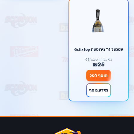
שפכטל 4" נירוסטה Gsfixtop
כלי עבודה GSfixtop
₪25
הוסף לסל
מידע נוסף