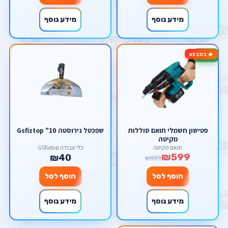
מידע נוסף
מידע נוסף
🔥 במבצע
-14%
פטישון חשמלי תואם סוללות
שפכטל נירוסטה 10" Gsfiztop
מקיטה
תואם מקיטה
כלי עבודה GSfixtop
₪599
₪40
₪699
הוסף לסל
הוסף לסל
מידע נוסף
מידע נוסף