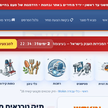
שני עד ראשון · יריד מחירים באתר ובחנות · הזדמנות של פעם בחיים
אשי
מצא לי מוצר
📋 בקשת הצעת מחיר
גלגל הפרסים
🚚 בירור מש
למבצעים
2 ימים
ד המכירות הענק בישראל
— בעיצומו!
22:34:38
רתכות
כוסות קידוח
פטישונים
 זווית
כלי גינון
ראשי
›
כלי עבודה Wokin
› תיק טכנאים מקצועי קשיח 16"
תיק טכנאים מקצ