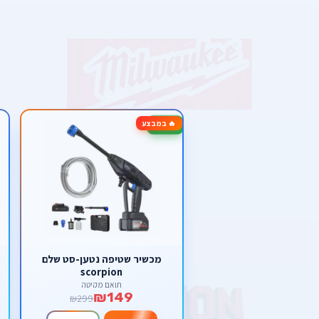
🔥 במבצע
-50%
מכשיר שטיפה נטען-סט שלם
scorpion
תואם מקיטה
₪149
₪299