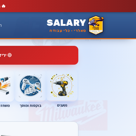
🔥
מ
SALARY
ר
סאלרי · כלי עבודה
🔴
ירי
נטענים
בוקסות ומוסך
משחזות