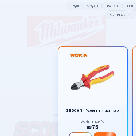
#תיק
#טכנאים
#מקצועי
#קשיח
דה
#מחיר יבואן
קטר מבודד חשמל "7 1000V
כלי עבודה Wokin
₪75