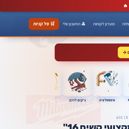
🔥
🛒 סל קניות
לוח
מועדון לקוחות
👤 החשבון שלי
 →
כלי מוסך
אינסטלציה
מברגות
ג'קים לרכב
WOKIN
ועי קשיח 16"