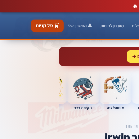
🔥
🛒 סל קניות
לוח
מועדון לקוחות
👤 החשבון שלי
 →
כלי מוסך
אינסטלציה
מברגות
ג'קים לרכב
IRWIN