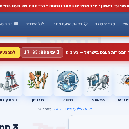
שני עד ראשון · יריד מחירים באתר ובחנות · הזדמנות של פעם בחיים
אשי
מצא לי מוצר
📋 בקשת הצעת מחיר
גלגל הפרסים
🚚 בירור מש
למבצעים
3 ימים
ד המכירות הענק בישראל
— בעיצומו!
17:05:07
רתכות
כוסות קידוח
פטישונים
 זווית
כלי גינון
ראשי
›
כלי עבודה IRWIN
› 3 מטר irwin
3 מטר irwin