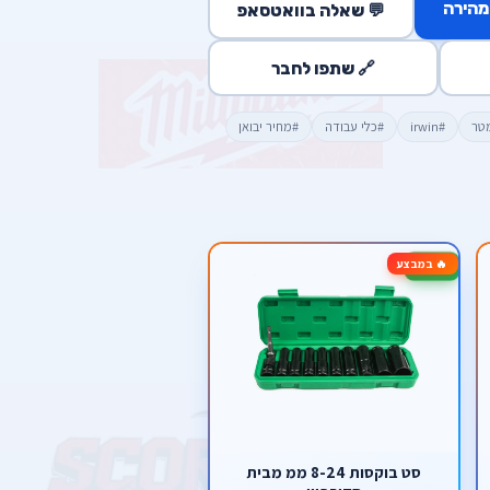
מהירה
💬 שאלה בוואטסאפ
🔗 שתפו לחבר
טר
#irwin
#כלי עבודה
#מחיר יבואן
🔥 במבצע
-17%
סט בוקסות 8-24 ממ מבית