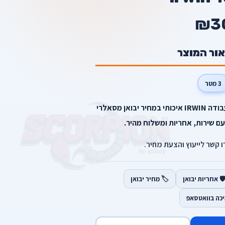
₪3
אור המוצר
3 מטר
3 מטר irwin מבית IRWIN — כלי עבודה IRWIN איכותי במחיר יבואן מסאלרי
עם שירות, אחריות ומשלוח מהיר.
רו קשר לייעוץ והצעת מחיר.
️ אחריות יבואן
🏷️ מחיר יבואן
יכה בוואטסאפ