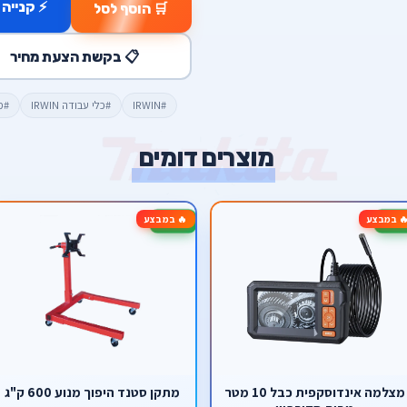
⚡ קנייה 
🛒 הוסף לסל
📋 בקשת הצעת מחיר
#IRWIN
#כלי עבודה IRWIN
#מ
מוצרים דומים
 במבצע
🔥 במבצע
-20%
מצלמה אינדוסקפית כבל 10 מטר
מתקן סטנד היפוך מנוע 600 ק"ג