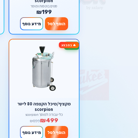
scorpion
סטים בוקסות ומוסך
₪199
הוסף לסל
מידע נוסף
🔥 במבצע
-44%
מקציף/מיכל הקצפה 80 ליטר
scorpion
כלי עבודה למוסך scorpion
₪499
₪899
הוסף לסל
מידע נוסף