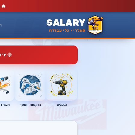
🔥
מ
SALARY
ר
סאלרי · כלי עבודה
🔴
ירי
נטענים
בוקסות ומוסך
משחזות