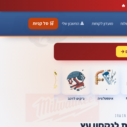
🔥
🛒 סל קניות
לוח
מועדון לקוחות
👤 החשבון שלי
 →
כלי מוסך
אינסטלציה
מברגות
ג'קים לרכב
IRWIN