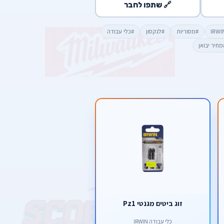
🔗 שתפו לחבר
#מסוריות
#לגקסון
#כלי עבודה
מחיר יבואן
זוג ביטים מגנטי Pz1
כלי עבודה IRWIN