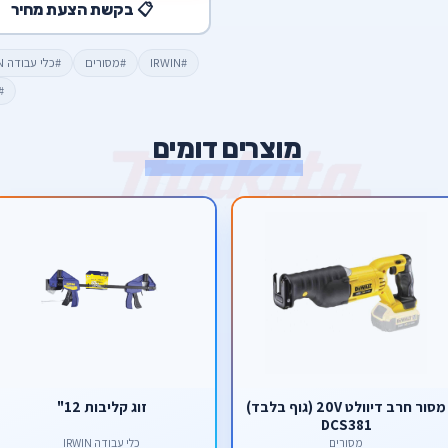
📋 בקשת הצעת מחיר
#IRWIN
#מסורים
#כלי עבודה IRWIN
#
מוצרים דומים
מסור חרב דיוולט 20V (גוף בלבד)
זוג קליבות 12"
DCS381
מסורים
כלי עבודה IRWIN