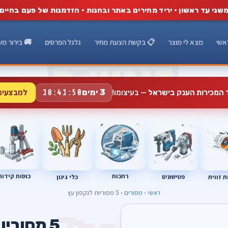
שני עד ראשון · יריד מחירים באתר ובחנות · הזדמנות של פעם בחיים
אשי
מצא לי מוצר
📋 בקשת הצעת מחיר
גלגל הפרסים
🚚 בירור מש
למבצעים
3 ימים
ד המכירות הענק בישראל
— בעיצומו!
18:41:49
רתכות
כוסות קידוח
פטישונים
 זווית
כלי גינון
ראשי
›
מסורים
› 5 מסוריות לגקסון עץ
5 מסוריות לגקסון עץ