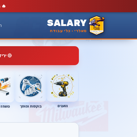
🔥
מ
SALARY
ר
סאלרי · כלי עבודה
🔴
ירי
נטענים
בוקסות ומוסך
משחזות