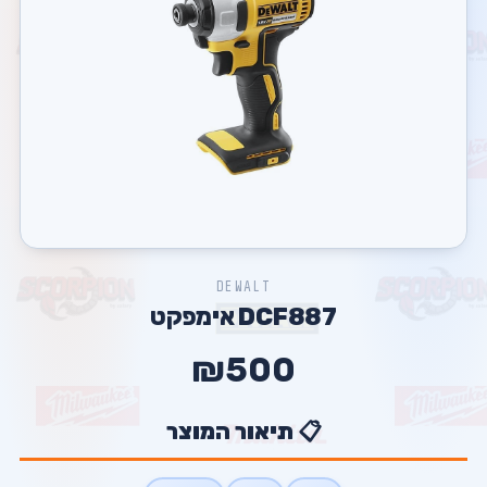
DEWALT
DCF887 אימפקט
₪500
📋 תיאור המוצר