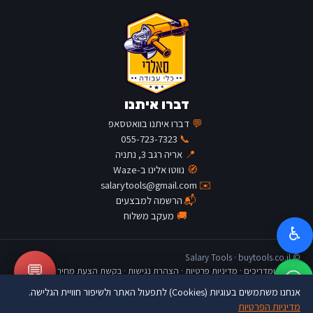
דברו איתנו
💬
דברו איתנו בוואטסאפ
055-723-7323
📞
📍
אריה רגב 3, נתניה
🧭
נווטו אלינו ב-Waze
salarytools@gmail.com
✉️
📬
הרשמה למבצעים
🚚
מעקב משלוח
♿
© Salary Tools · buytools.co.il
💬
כתבות ומדריכים
·
מדיניות פרטיות
·
הצהרת נגישות
·
בקשת הצעת מחיר
אנחנו משתמשים בעוגיות (Cookies) לתפעול האתר ולשיפור חוויית הגלישה.
מדיניות הפרטיות