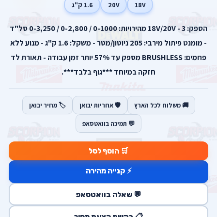
18V
20V
1.6 ק"ג
הספק: 18V/20V - 3 מהירויות: 0-1000 / 0-2,800 / 0-3,250 סל"ד
- מומנט פיתול מירבי: 205 ניוטון/מטר - משקל: 1.6 ק"ג - מנוע ללא
פחמים: BRUSHLESS מספק עד 57% יותר זמן עבודה - תאורת לד
חזקה במיוחד ***גוף בלבד***.
🚚 משלוח לכל הארץ
🛡️ אחריות יבואן
🏷️ מחיר יבואן
💬 תמיכה בוואטסאפ
🛒 הוסף לסל
⚡ קנייה מהירה
💬 שאלה בוואטסאפ
📋 בקשת הצעת מחיר