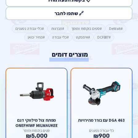
🔗 שתפו לחבר
#DeWalt
#סטים בוקסות ומוסך
#מברגות
#כלי עבודה נטענים
#DCF887
#אימפקט
#כלי עבודה
#מחיר יבואן
מוצרים דומים
DGA 463 עם בורר מהירויות
מפתח צול מילווקי דגם
ONEFHIWF MILWAUKEE
כלי עבודה נטענים
סטים בוקסות ומוסך
₪5,000
₪900