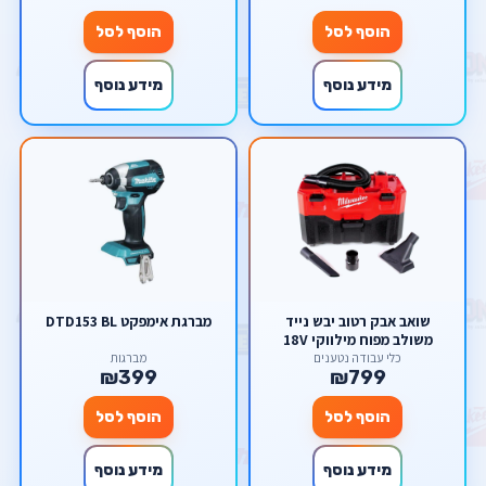
הוסף לסל
הוסף לסל
מידע נוסף
מידע נוסף
שואב אבק רטוב יבש נייד
מברגת אימפקט DTD153 BL
משולב מפוח מילווקי 18V
מילווקי Milwaukee M18VC2-
כלי עבודה נטענים
מברגות
₪399
₪799
0
הוסף לסל
הוסף לסל
מידע נוסף
מידע נוסף