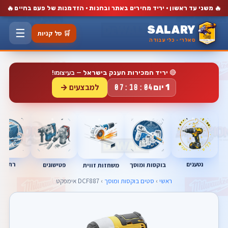
🔥
🔥
משני עד ראשון · יריד מחירים באתר ובחנות · הזדמנות של פעם בחיים
SALARY
☰
🛒 סל קניות
סאלרי · כלי עבודה
🔴
יריד המכירות הענק בישראל
— בעיצומו!
למבצעים →
1 יום
07:18:04
נטענים
רתכות
בוקסות ומוסך
פטישונים
משחזות זווית
ראשי
›
סטים בוקסות ומוסך
› DCF887 אימפקט