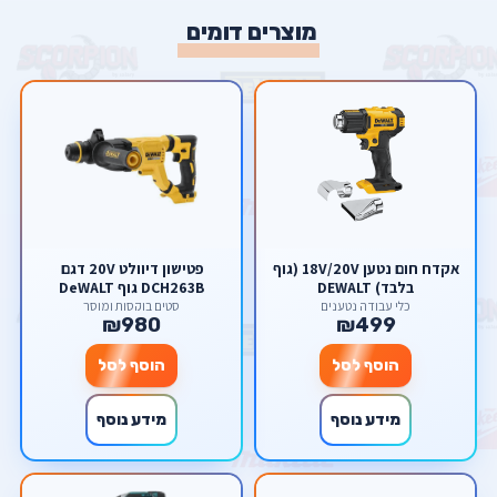
מוצרים דומים
אקדח חום נטען 18V/20V (גוף
פטישון דיוולט 20V דגם
בלבד) DEWALT
DCH263B גוף DeWALT
כלי עבודה נטענים
סטים בוקסות ומוסך
₪980
₪499
הוסף לסל
הוסף לסל
מידע נוסף
מידע נוסף