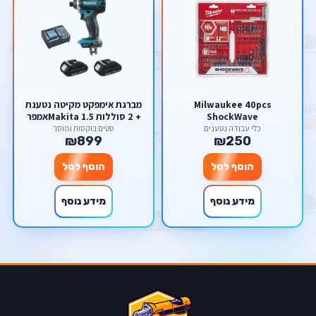
Milwaukee 40pcs
מברגת אימפקט מקיטה נטענת
ShockWave
+ 2 סוללות Makita 1.5אמפר
כלי עבודה נטענים
סטים בוקסות ומוסך
₪899
₪250
הוסף לסל
הוסף לסל
מידע נוסף
מידע נוסף