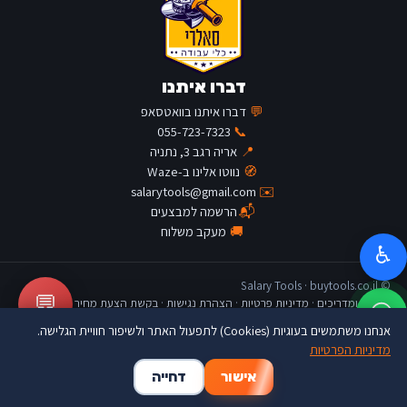
דברו איתנו
💬
דברו איתנו בוואטסאפ
055-723-7323
📞
📍
אריה רגב 3, נתניה
🧭
נווטו אלינו ב-Waze
salarytools@gmail.com
✉️
📬
הרשמה למבצעים
🚚
מעקב משלוח
♿
© Salary Tools · buytools.co.il
💬
כתבות ומדריכים
·
מדיניות פרטיות
·
הצהרת נגישות
·
בקשת הצעת מחיר
אנחנו משתמשים בעוגיות (Cookies) לתפעול האתר ולשיפור חוויית הגלישה.
מדיניות הפרטיות
🛒
👤
🏠
אישור
דחייה
דף הבית
החשבון שלי
סל קניות