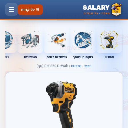
SALARY
☰
🛒 סל קניות
סאלרי · כלי עבודה
נטענים
רתכות
בוקסות ומוסך
פטישונים
משחזות זווית
ראשי
›
מברגות
› Dcf 850 DeWalt (גוף)