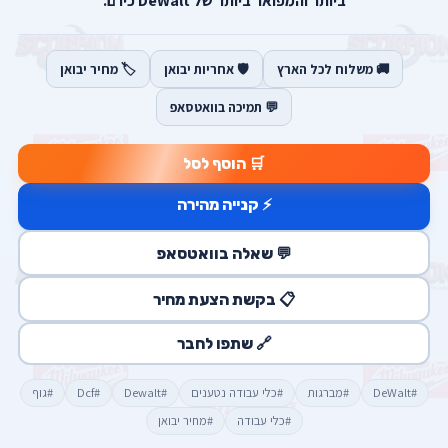
ביותר והמפואר ביותר של DeWalt כיו ם.
🚚 משלוח לכל הארץ
🛡️ אחריות יבואן
🏷️ מחיר יבואן
💬 תמיכה בוואטסאפ
🛒 הוסף לסל
⚡ קנייה מהירה
💬 שאלה בוואטסאפ
📋 בקשת הצעת מחיר
🔗 שתפו לחבר
#DeWalt
#מברגות
#כלי עבודה נטענים
#Dewalt
#Dcf
#גוף
#כלי עבודה
#מחיר יבואן