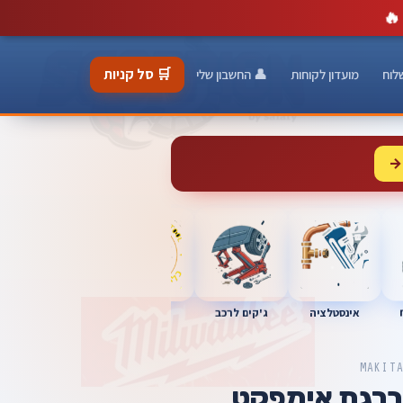
🔥
🛒 סל קניות
לוח
מועדון לקוחות
👤 החשבון שלי
→
כלי מוסך
אינסטלציה
מברגות
ג'קים לרכב
MAKIT