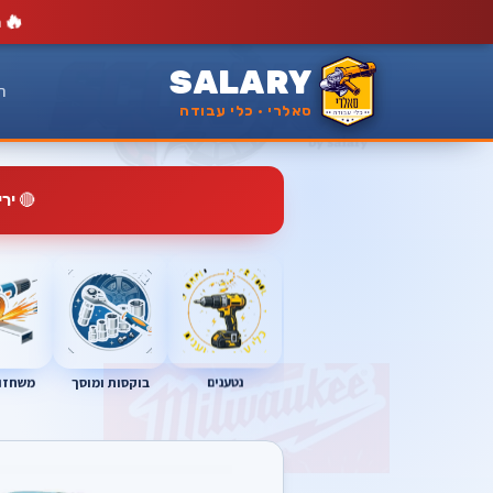
🔥
מ
SALARY
ר
סאלרי · כלי עבודה
🔴
יר
נטענים
בוקסות ומוסך
משחזות