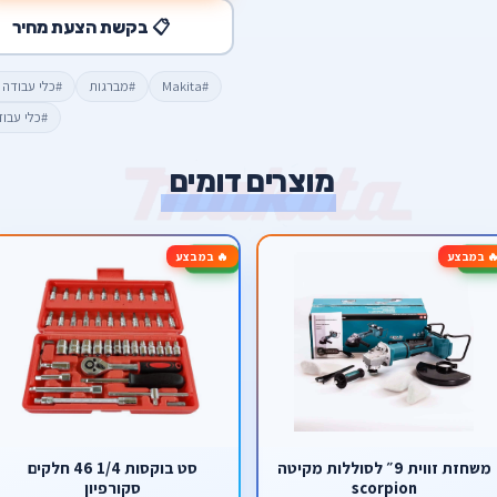
📋 בקשת הצעת מחיר
#Makita
#מברגות
#כלי עבודה 
#כלי עבו
מוצרים דומים
 במבצע
🔥 במבצע
-61%
משחזת זווית 9״ לסוללות מקיטה
סט בוקסות 1/4 46 חלקים
scorpion
סקורפיון