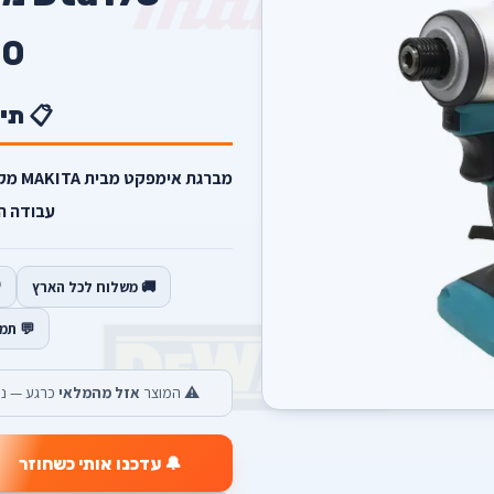
0
📋 תי
מברגת
עבודה ה
🚚 משלוח לכל הארץ
💬 תמ
⚠️ המוצר
אזל מהמלאי
כרגע — נש
🔔 עדכנו אותי כשחוזר