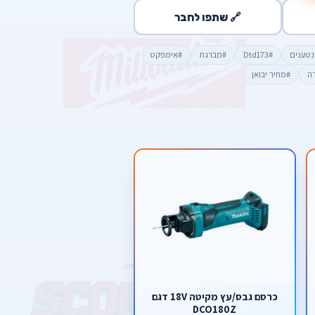
🔗 שתפו לחבר
נטענים
#Dtd173
#מברגת
#אימפקט
דה
#מחיר יבואן
כרסם גבס/עץ מקיטה 18V דגם
DCO180Z