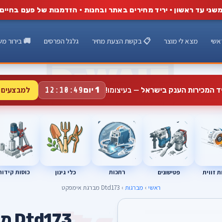
שני עד ראשון · יריד מחירים באתר ובחנות · הזדמנות של פעם בחיים
אשי
מצא לי מוצר
📋 בקשת הצעת מחיר
גלגל הפרסים
🚚 בירור מש
למבצעים 
1 יום
יד המכירות הענק בישראל
— בעיצומו!
12:10:48
רתכות
כוסות קידוח
פטישונים
 זווית
כלי גינון
ראשי
›
מברגות
› Dtd173 מברגת אימפקט
A
Dtd173 מברגת אימפקט