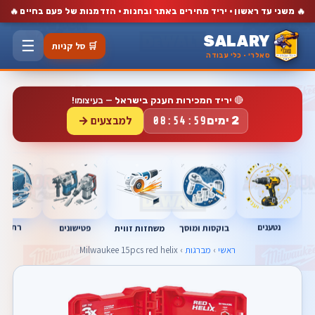
🔥
🔥
משני עד ראשון · יריד מחירים באתר ובחנות · הזדמנות של פעם בחיים
SALARY
☰
🛒 סל קניות
סאלרי · כלי עבודה
🔴
יריד המכירות הענק בישראל
— בעיצומו!
למבצעים →
2 ימים
08:54:59
נטענים
רתכות
בוקסות ומוסך
פטישונים
משחזות זווית
ראשי
›
מברגות
› Milwaukee 15pcs red helix