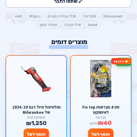
🔗 שתפו לחבר
#Milwaukee
#מברגות
#כלי עבודה נטענים
#15pcs
#red
#helix
#כלי עבודה
#מחיר יבואן
מוצרים דומים
🔥 במבצע
-39%
סט 4 מברשות Fix top
מולטיטול פיול דגם 2836-20
לאימפקט
של Milwaukee
מברגות
משחזות זווית
₪60
₪1,250
₪99
הוסף לסל
הוסף לסל