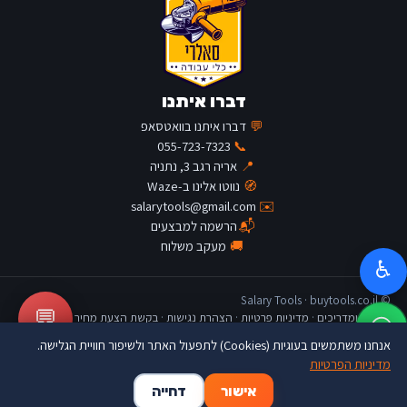
דברו איתנו
💬
דברו איתנו בוואטסאפ
055-723-7323
📞
📍
אריה רגב 3, נתניה
🧭
נווטו אלינו ב-Waze
salarytools@gmail.com
✉️
📬
הרשמה למבצעים
🚚
מעקב משלוח
♿
© Salary Tools · buytools.co.il
💬
כתבות ומדריכים
·
מדיניות פרטיות
·
הצהרת נגישות
·
בקשת הצעת מחיר
אנחנו משתמשים בעוגיות (Cookies) לתפעול האתר ולשיפור חוויית הגלישה.
מדיניות הפרטיות
🛒
👤
🏠
אישור
דחייה